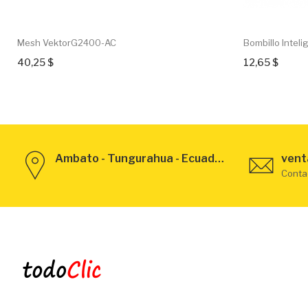
Mesh VektorG2400-AC
Bombillo Intelig
40,25 $
12,65 $
Ambato - Tungurahua - Ecuador
vent
Conta