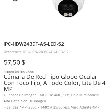
IPC-HDW2439T-AS-LED-S2
Referencia: IPC-HDW2439T-AS-LED-S2
57,50 $
Impuestos incluidos
Cámara De Red Tipo Globo Ocular
Con Foco Fijo, A Todo Color, Lite De 4
MP
> Sensor De Imagen CMOS De 4MP, 1/3", Baja Iluminancia,
Alta Definición De Imagen
>
Salidas 4MP (2560 × 1440) A 25/30 Fps, Máx.
Admite 4MP