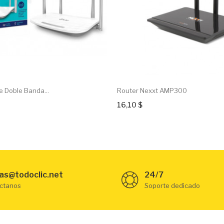
e Doble Banda...
Router Nexxt AMP300
16,10 $
as@todoclic.net
24/7
ctanos
Soporte dedicado