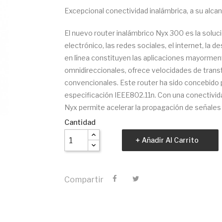
Excepcional conectividad inalámbrica, a su alca
El nuevo router inalámbrico Nyx 300 es la solució
electrónico, las redes sociales, el internet, la 
en línea constituyen las aplicaciones mayorment
omnidireccionales, ofrece velocidades de trans
convencionales. Este router ha sido concebido p
especificación IEEE802.11n. Con una conectivida
Nyx permite acelerar la propagación de señale
Cantidad
Añadir Al Carrito
Compartir