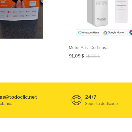
Motor Para Cortinas...
91,09 $
111,09 $
as@todoclic.net
24/7
ctanos
Soporte dedicado