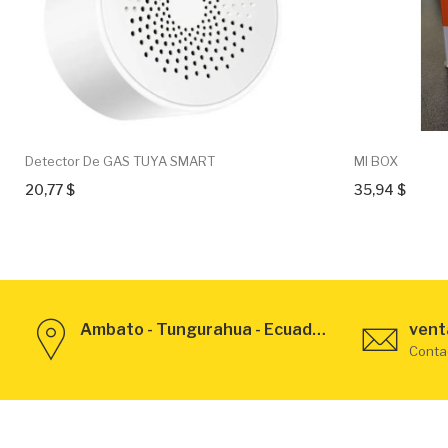
Detector De GAS TUYA SMART
MI BOX
20,77 $
35,94 $
Ambato - Tungurahua - Ecuador
vent
Conta