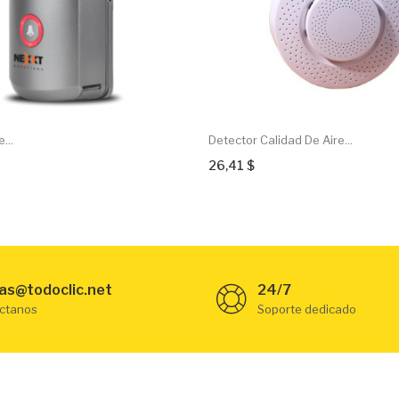
...
Detector Calidad De Aire...
26,41 $
as@todoclic.net
24/7
ctanos
Soporte dedicado