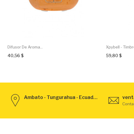
Difusor De Aroma...
Xpybell - Timbre
40,56 $
59,80 $
Ambato - Tungurahua - Ecuador
vent
Conta