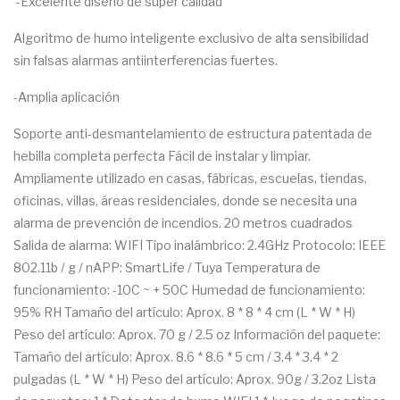
-Excelente diseño de súper calidad
Algoritmo de humo inteligente exclusivo de alta sensibilidad
sin falsas alarmas antiinterferencias fuertes.
-Amplia aplicación
Soporte anti-desmantelamiento de estructura patentada de
hebilla completa perfecta Fácil de instalar y limpiar.
Ampliamente utilizado en casas, fábricas, escuelas, tiendas,
oficinas, villas, áreas residenciales, donde se necesita una
alarma de prevención de incendios. 20 metros cuadrados
Salida de alarma: WIFI Tipo inalámbrico: 2.4GHz Protocolo: IEEE
802.11b / g / nAPP: SmartLife / Tuya Temperatura de
funcionamiento: -10C ~ + 50C Humedad de funcionamiento:
95% RH Tamaño del artículo: Aprox. 8 * 8 * 4 cm (L * W * H)
Peso del artículo: Aprox. 70 g / 2.5 oz Información del paquete:
Tamaño del artículo: Aprox. 8.6 * 8.6 * 5 cm / 3.4 * 3.4 * 2
pulgadas (L * W * H) Peso del artículo: Aprox. 90g / 3.2oz Lista